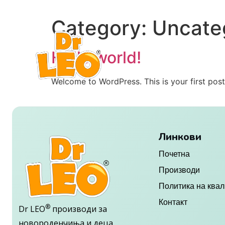
Category:
Uncate
Hello world!
Welcome to WordPress. This is your first post. 
Линкови
Почетна
Производи
Политика на квал
Контакт
®
Dr LEO
производи за
новороденчиња и деца.