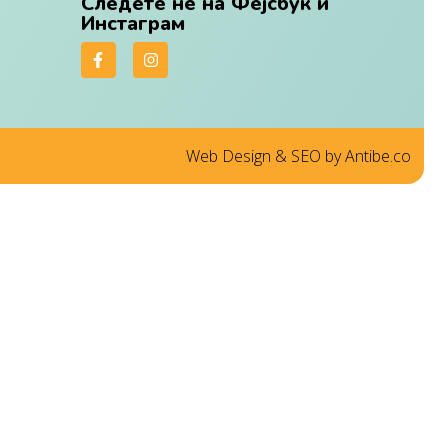
Следете нѐ на Фејсбук и
Инстаграм
Web Design & SEO by Antibe.co